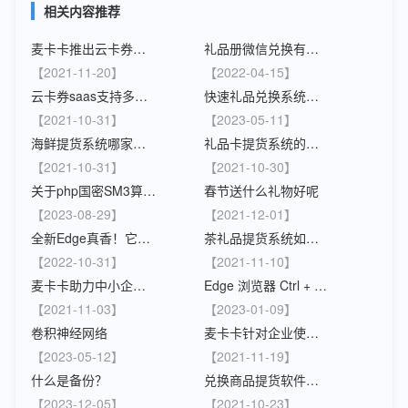
相关内容推荐
麦卡卡推出云卡券提货系统
礼品册微信兑换有哪些方式
【2021-11-20】
【2022-04-15】
云卡券saas支持多应用集成，让提货变得更简单！
快速礼品兑换系统，极速获得惊喜
【2021-10-31】
【2023-05-11】
海鲜提货系统哪家强？
礼品卡提货系统的优势
【2021-10-31】
【2021-10-30】
关于php国密SM3算法及国密算法3效率问题
春节送什么礼物好呢
【2023-08-29】
【2021-12-01】
全新Edge真香！它注定会成为最佳浏览器
茶礼品提货系统如何搭建？
【2022-10-31】
【2021-11-10】
麦卡卡助力中小企业上云，适应大势所趋
Edge 浏览器 Ctrl + C复制粘贴不起作用
【2021-11-03】
【2023-01-09】
卷积神经网络
麦卡卡针对企业使用卡券的问题进行了全面的解决方案
【2023-05-12】
【2021-11-19】
什么是备份？
兑换商品提货软件系统哪家强？
【2023-12-05】
【2021-10-23】