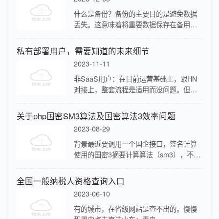
什么是备份？备份的主要目的是避免数据
丢失。这意味着将重要数据保存在备用物
理位置，例如外置硬盘，DVD/蓝光盘、本
地NAS、云备份等。在创建数据的备用副
私有部署用户，需要知道的未来细节
本之后，如果您在计算机上删除了…
2023-11-11
非SaaS用户：在目前运营基础上，跟HN
对接上，整套流程是适用而没问题。但随
着业务的横向/纵深发展，可能会产生新的
用户体验及运营问题，系统需要不停迭代
关于php国密SM3算法及国密算法3效率问题
才能保证适用度。迭代过程是需要…
2023-08-29
背景最近要调用一个国企接口，签名计算
使用的国密3摘要计算算法（sm3），不过
php没有原生支持该算法的函数。尝试1-使
用PHP类库实现利用composer安装第三方
全国一般纳税人资格查询入口
php类库实现该…
2023-06-10
有的城市，在省级网站是查不出的。慢慢