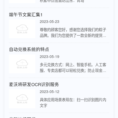
积累中点击直达山东：青岛
端午节文案汇集1
2023-05-23
尊敬的顾客您好，感谢您选择我们的粽子
品牌。我们为您提供了一款全新的提货系
统，让您更加便捷地购买和提取我们品牌
的美味粽子。我们的提货系统旨在为您提
自动兑换系统的特点
供更加高效、便捷、安全的购买体验。
2023-05-19
您…
多元兑换方式：网上、智能手机、人工客
服、专卖店都可以轻松兑换；防止现金消
费卡丢失：只有在被扫描后并录入企业数
据库的现金消费卡才能进行兑换，而且实
麦沃将研发OCR识别服务
现了一对一的一次性兑换，一并消除了
2023-05-12
印…
具体应用场景表现在：扫一扫识别图片内
文字