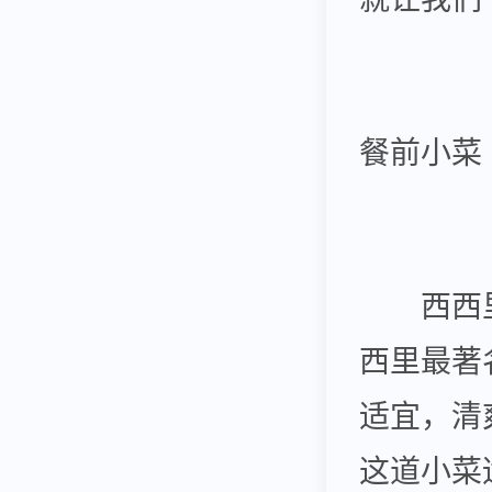
餐前小菜
西西里什锦
西里最著
适宜，清
这道小菜