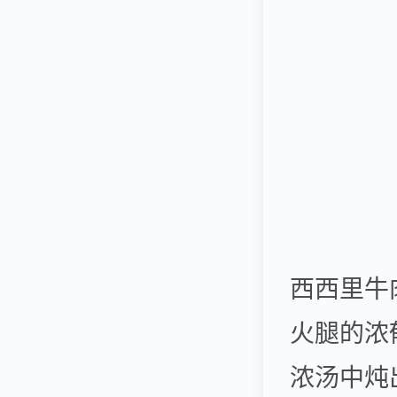
西西里牛肉
火腿的浓
浓汤中炖