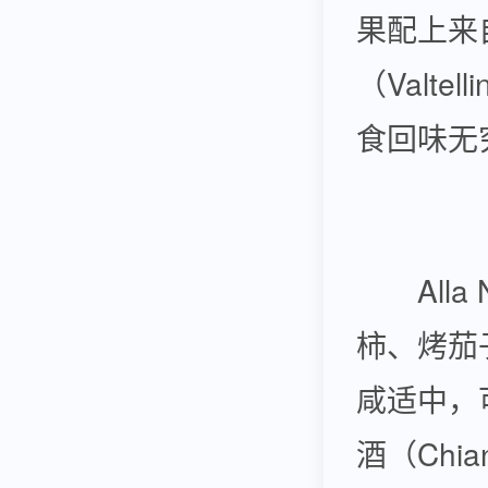
果配上来
（Valte
食回味无
Alla
柿、烤茄子
咸适中，
酒（Chia