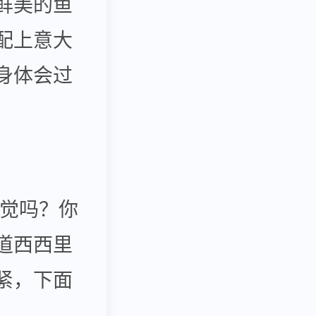
鲜美的鱼
配上意大
身体会过
觉吗？你
道西西里
紧，下面