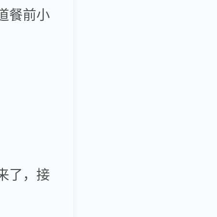
道餐前小
来了，接