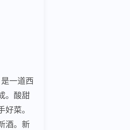
a）是一道西
成。酸甜
手好菜。
新酒。新