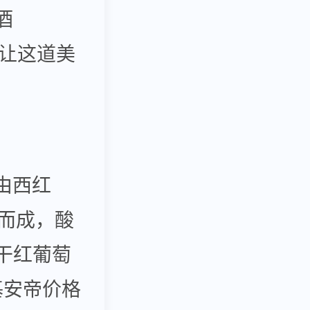
酒
宁更让这道美
由西红
作而成，酸
干红葡萄
典基安帝价格