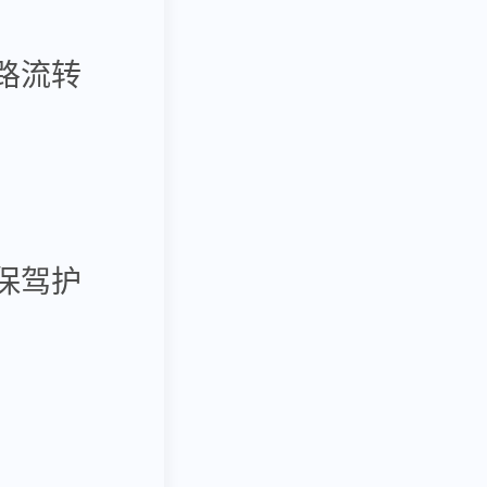
路流转
保驾护