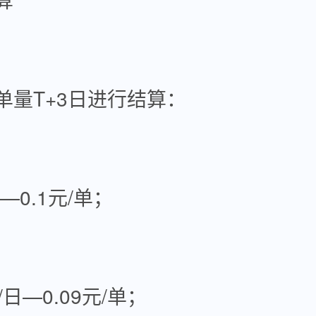
单量T+3日进行结算：
日—0.1元/单；
单/日—0.09元/单；