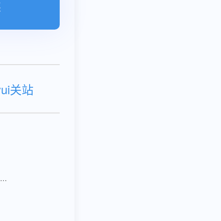
案
yui关站
麦卡卡助力中小企业上云，适应大势所趋