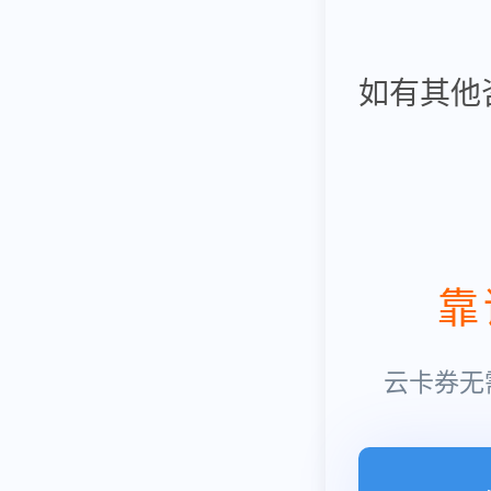
如有其他
靠
云卡券无