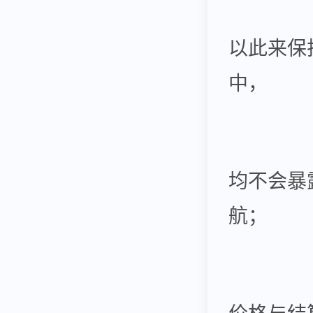
以此来保
中，
均不会暴
航；
价格与结